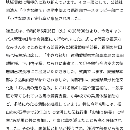
地域貢献に積極的に取り組んでいます。その一環として、公益社
団法人「小さな親切」運動本部より馬術部ホースセラピー部門に
「小さな親切」実行章が贈呈されました。
贈呈式は、令和8年6月16日（火）の18時30分より、今治キャン
パス管理棟1階の会議室にて行われました。式には代表の福原な
なみさんをはじめとする部員9名と浅沼武敏学部長、顧問の村田
拓也先生が出席し、「小さな親切」運動愛媛県本部事務局の津田
雄樹様、下川啓子様、ならびに来賓として伊予銀行今治支店の徳
増剛己次長様にご出席いただきました。式典ではまず、愛媛県本
部より活動内容が紹介されました。同部門は、愛媛県無形民俗文
化財「お供馬の走り込み」における馬の世話や運営補助、一般家
庭で育てられている馬の飼育支援、小学校での乗馬体験補助な
ど、多岐にわたる活動を継続しています。特に今年4月には、松
山市の石手寺で20年ぶりに復活した伝統行事「お練り供養」に学
生7名が馬と共に参加し、行事に華を添えたことも高く評価され
ました。その後、表彰状と粗品が授与され、浅沼学部長から部の