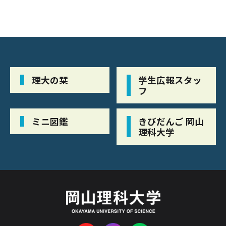
理大の栞
学生広報スタッ
フ
ミニ図鑑
きびだんご 岡山
理科大学