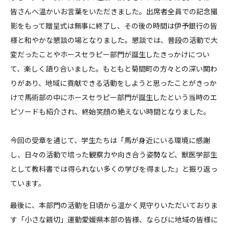
皆さんへ温かいお言葉をいただきました。出席者全員での記念撮
影をもって贈呈式は無事に終了し、その後の時間は伊予銀行の皆
様と和やかな懇談の場となりました。懇談では、普段の活動で大
変だったことやホースセラピー部門が誕生したきっかけについ
て、楽しく語り合いました。もともと菊間町の方々との深い関わ
りがあり、地域に貢献できる活動をしようと思ったことがきっか
けで馬術部の中にホースセラピー部門が誕生したという当時のエ
ピソードも紹介され、終始笑顔の絶えない時間となりました。
今回の受章を通じて、学生たちは「馬が身近にいる環境に感謝
し、日々の活動で培った観察力や向き合う姿勢など、獣医学部生
として教科書では得られない多くの学びを得ました」と振り返っ
ています。
最後に、本部門の活動を日頃から温かく見守りいただいておりま
す「小さな親切」運動愛媛県本部の皆様、ならびに地域の皆様に