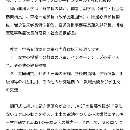
長、ナノマテリアルテクノロジーセンターの後藤和馬教授。
岡山理科大学は平野学長のほか、南善子副学長（研究・社会連
携機構長）、森裕一副学長（改革推進担当）、田邊心技学長補
佐、岩永哲夫学長特命補佐、喜多秀樹事務局長兼入試部長、御倉
賀恵事務局次長兼研究・社会連携部長。
教育・学術交流協定の主な内容は以下の通りです。
１ 双方の授業への教員の派遣、インターンシップの受け入
れ、その他の教育連携
２ 共同研究、セミナー等の実施、学術的資料、学術情報、出
版物等の相互利用、その他の研究連携 ３ 教職員間及び学生間
の交流
調印式に続いて記念講演会があり、JAISTの後藤教授が「見え
ないミクロの動きを捉え、未来の電池をつくる～次世代エネルギ
ー材料研究とJAISTの先端研究の魅力～」と題して、身の周りに