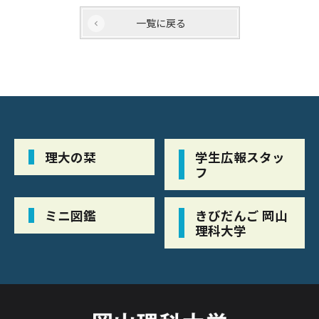
一覧に戻る
理大の栞
学生広報スタッ
フ
ミニ図鑑
きびだんご 岡山
理科大学