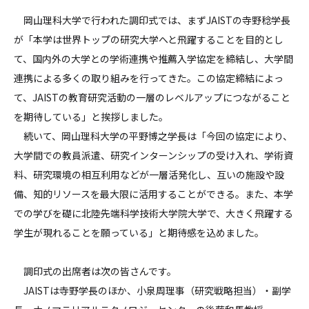
岡山理科大学で行われた調印式では、まずJAISTの寺野稔学長
が「本学は世界トップの研究大学へと飛躍することを目的とし
て、国内外の大学との学術連携や推薦入学協定を締結し、大学間
連携による多くの取り組みを行ってきた。この協定締結によっ
て、JAISTの教育研究活動の一層のレベルアップにつながること
を期待している」と挨拶しました。
続いて、岡山理科大学の平野博之学長は「今回の協定により、
大学間での教員派遣、研究インターンシップの受け入れ、学術資
料、研究環境の相互利用などが一層活発化し、互いの施設や設
備、知的リソースを最大限に活用することができる。また、本学
での学びを礎に北陸先端科学技術大学院大学で、大きく飛躍する
学生が現れることを願っている」と期待感を込めました。
調印式の出席者は次の皆さんです。
JAISTは寺野学長のほか、小泉周理事（研究戦略担当）・副学