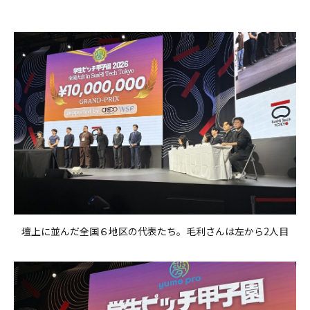
壇上に並んだ全国６地区の代表たち。毛利さんは左から2人目