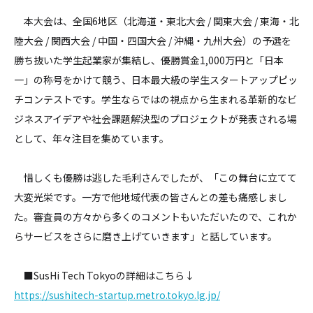
本大会は、全国6地区（北海道・東北大会 / 関東大会 / 東海・北
陸大会 / 関西大会 / 中国・四国大会 / 沖縄・九州大会）の予選を
勝ち抜いた学生起業家が集結し、優勝賞金1,000万円と「日本
一」の称号をかけて競う、日本最大級の学生スタートアップピッ
チコンテストです。学生ならではの視点から生まれる革新的なビ
ジネスアイデアや社会課題解決型のプロジェクトが発表される場
として、年々注目を集めています。
惜しくも優勝は逃した毛利さんでしたが、「この舞台に立てて
大変光栄です。一方で他地域代表の皆さんとの差も痛感しまし
た。審査員の方々から多くのコメントもいただいたので、これか
らサービスをさらに磨き上げていきます」と話しています。
■SusHi Tech Tokyoの詳細はこちら↓
https://sushitech-startup.metro.tokyo.lg.jp/