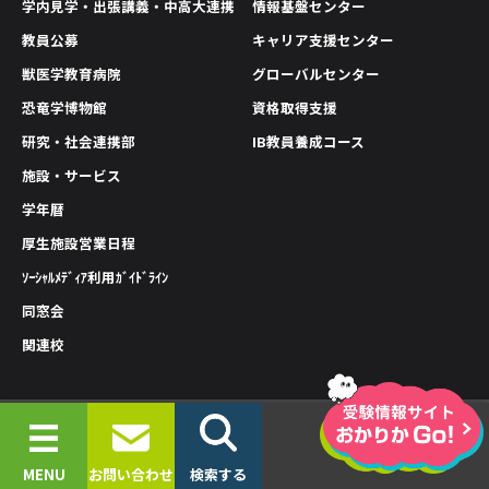
学内見学・出張講義・中高大連携
情報基盤センター
教員公募
キャリア支援センター
獣医学教育病院
グローバルセンター
恐竜学博物館
資格取得支援
研究・社会連携部
IB教員養成コース
施設・サービス
学年暦
厚生施設営業日程
ｿｰｼｬﾙﾒﾃﾞｨｱ利用ｶﾞｲﾄﾞﾗｲﾝ
同窓会
関連校
情報公開
プライバシーポリシー
サイトポリシー
© 2019-2026 OKAYAMA UNIVERSITY OF SCIENCE.
MENU
お問い合わせ
検索する