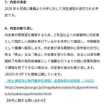
7．内定の決定
2026 年 6 月頃に機構より大学に対して決定通知が送付される予
定です。
8．内定の取り消し
内定者の質保証を確保するため、2 年生以上への進級時に内定者
として相応しい成績を挙げているかを本学にて確認し、中間報告
として機構へ報告します。内定者が貸与期間中に奨学金の交付に
係る「停止」又は「廃止」の処置を受けた場合、あるいは貸与期
間終了年度の免除候補者として推薦を行うまでの間に修業年限内
で課程を修了できない場合は、内定者の身分を取り消します。
JASSO の HP でも情報公開しています。
（修士課程及び専門職学位課程）返還免除内定制度 | JASSO
https://www.jasso.go.jp/shogakukin/saiyochu/gyosekimenj
o/tetsuduki/syushinaitei.html
【本件に関する問い合わせ】