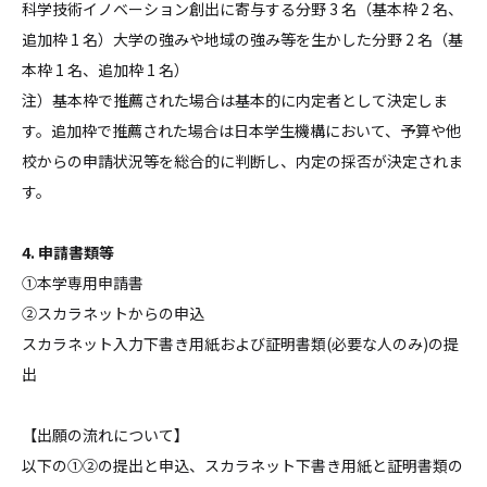
科学技術イノベーション創出に寄与する分野 3 名（基本枠 2 名、
追加枠 1 名）大学の強みや地域の強み等を生かした分野 2 名（基
本枠 1 名、追加枠 1 名）
注）基本枠で推薦された場合は基本的に内定者として決定しま
す。追加枠で推薦された場合は日本学生機構において、予算や他
校からの申請状況等を総合的に判断し、内定の採否が決定されま
す。
4. 申請書類等
①本学専用申請書
②スカラネットからの申込
スカラネット入力下書き用紙および証明書類(必要な人のみ)の提
出
【出願の流れについて】
以下の①②の提出と申込、スカラネット下書き用紙と証明書類の