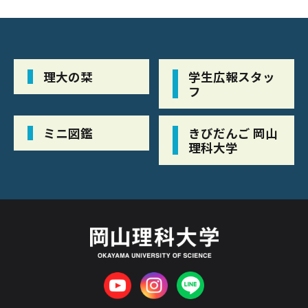
理大の栞
学生広報スタッ
フ
ミニ図鑑
きびだんご 岡山
理科大学