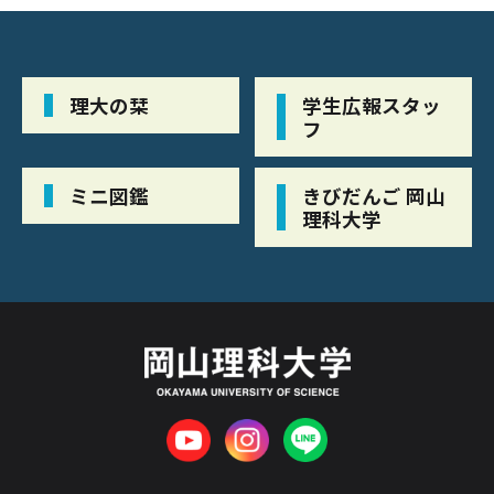
理大の栞
学生広報スタッ
フ
ミニ図鑑
きびだんご 岡山
理科大学