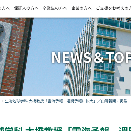
の方へ
保証人の方へ
卒業生の方へ
企業の方へ
ご支援をお考えの
NEWS＆TOP
生物地球学科 大橋教授「雲海予報 週間予報に拡大」／山陽新聞に掲載
球学科 大橋教授「雲海予報 週