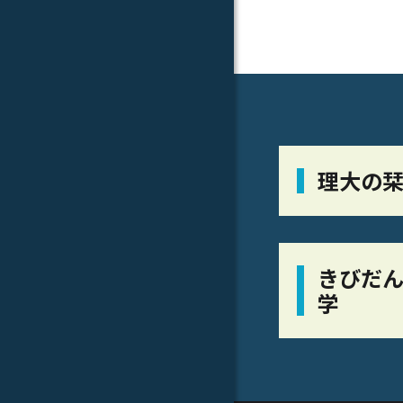
理大の
きびだん
学