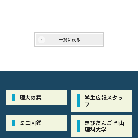
一覧に戻る
理大の栞
学生広報スタッ
フ
ミニ図鑑
きびだんご 岡山
理科大学