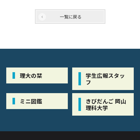
一覧に戻る
理大の栞
学生広報スタッ
フ
ミニ図鑑
きびだんご 岡山
理科大学