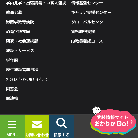
学内見学・出張講義・中高大連携
情報基盤センター
教員公募
キャリア支援センター
獣医学教育病院
グローバルセンター
恐竜学博物館
資格取得支援
研究・社会連携部
IB教員養成コース
施設・サービス
学年暦
厚生施設営業日程
ｿｰｼｬﾙﾒﾃﾞｨｱ利用ｶﾞｲﾄﾞﾗｲﾝ
同窓会
関連校
情報公開
プライバシーポリシー
サイトポリシー
© 2019-2026 OKAYAMA UNIVERSITY OF SCIENCE.
MENU
お問い合わせ
検索する