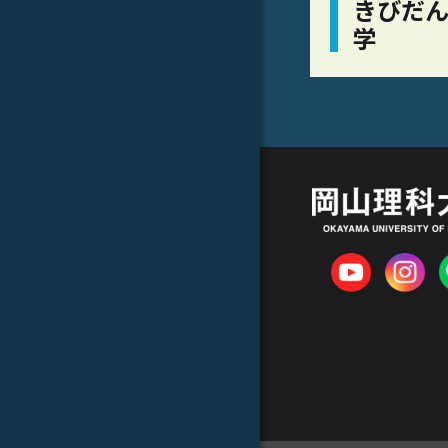
きびだん
学