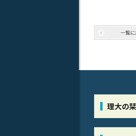
一覧に
理大の