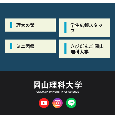
理大の栞
学生広報スタッ
フ
ミニ図鑑
きびだんご 岡山
理科大学