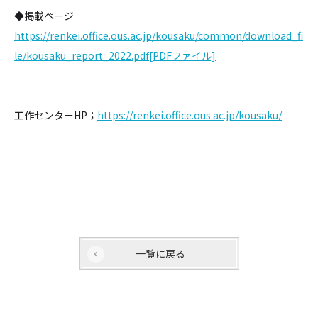
◆掲載ページ
https://renkei.office.ous.ac.jp/kousaku/common/download_fi
le/kousaku_report_2022.pdf[PDFファイル]
工作センターHP；
https://renkei.office.ous.ac.jp/kousaku/
一覧に戻る