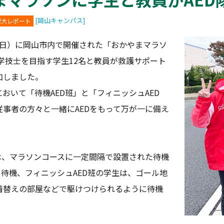
[岡山キャンパス]
理大レポート
2日（日）に岡山市内で開催された「おかやまマラソ
工学技士を目指す学生12名と教員が救護サポート
加しました。
おいて「待機AED班」と「フィニッシュAED
従事者の方々と一緒にAEDをもって万が一に備え
生は、マラソンコースに一定間隔で設置された待機
て待機、フィニッシュAED班の学生は、ゴール地
着替えの部屋などで駆けつけられるように待機