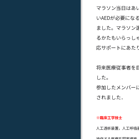
マラソン当日はあ
いAEDが必要に
ました。マラソン
るかたもいらっし
応サポートにあた
将来医療従事者を
した。
参加したメンバーには
されました．
※臨床工学技士
人工透析装置，人工呼吸
操作する医療系国家資格