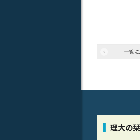
一覧に
理大の