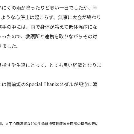
いにくの雨が降ったりと寒い一日でしたが、幸
なるような心停止は起こらず、無事に大会が終わり
選手の中には、雨で身体が冷えて低体温症にな
ゃったので、救護所と連携を取りながらその対
りました。
目指す学生達にとって，とても良い経験となりま
備前焼のSpecial Thanksメダルが記念に渡
器，人工心肺装置などの生命維持管理装置を医師の指示の元に
．