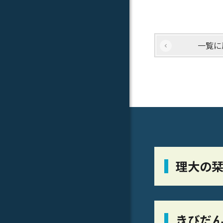
一覧に
理大の
きびだん