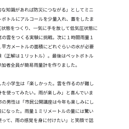
な知識があれば防災につながる」としてミニ
トボトルにアルコールを少量入れ、蓋をしたま
圧状態をつくり、一気に手を放して低気圧状態に
席の雲をつくる実験に挑戦。次に１時間雨量１
１平方メートルの面積にどれぐらいの水が必要
験（正解は１リットル）。最後はペットボトル
参加者全員が簡易雨量計を作りました。
た小学生は「楽しかった。雲を作るのが難し
計を使ってみたい。雨が楽しみ」と喜んでいま
市の男性は「市民公開講座は今年も楽しみにし
強になった。雨量１ミリメートルの量には驚い
使って、雨の感覚を身に付けたい」と笑顔で話