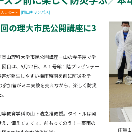
[岡山キャンパス]
理大レポート
回の理大市民公開講座に3
岡山理科大学市民公開講座－山の寺子屋で学
回目は、5月27日、Ａ１号館１階プレゼンテー
災害が発生しやすい梅雨時期を前に防災をテー
人の参加者がミニ実験を交えながら、楽しく防災
た。
等教育学科の山下浩之准教授。タイトルは岡
けえ、備えてぇてぇ、前もってのう！－豪雨の
雨量１