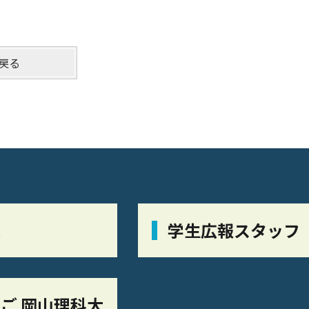
戻る
栞
学生広報スタッフ
ご 岡山理科大