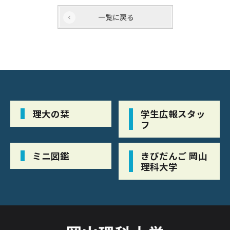
一覧に戻る
理大の栞
学生広報スタッ
フ
ミニ図鑑
きびだんご 岡山
理科大学