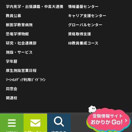
学内見学・出張講義・中高大連携
情報基盤センター
教員公募
キャリア支援センター
獣医学教育病院
グローバルセンター
恐竜学博物館
資格取得支援
研究・社会連携部
IB教員養成コース
施設・サービス
学年暦
厚生施設営業日程
ｿｰｼｬﾙﾒﾃﾞｨｱ利用ｶﾞｲﾄﾞﾗｲﾝ
同窓会
関連校
情報公開
プライバシーポリシー
サイトポリシー
© 2019-2026 OKAYAMA UNIVERSITY OF SCIENCE.