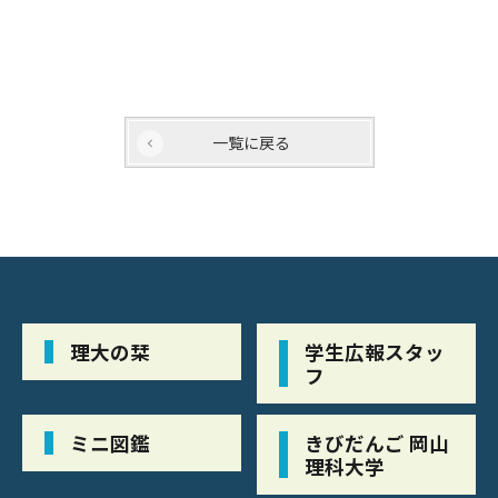
一覧に戻る
理大の栞
学生広報スタッ
フ
ミニ図鑑
きびだんご 岡山
理科大学