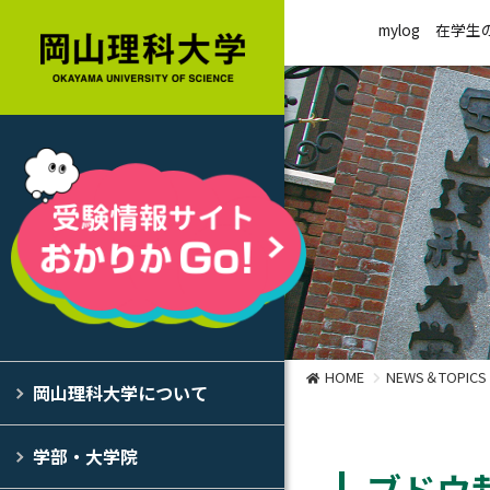
mylog
在学生
HOME
NEWS＆TOPICS
岡山理科大学について
学部・大学院
ブドウ