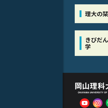
理大の
きびだん
学