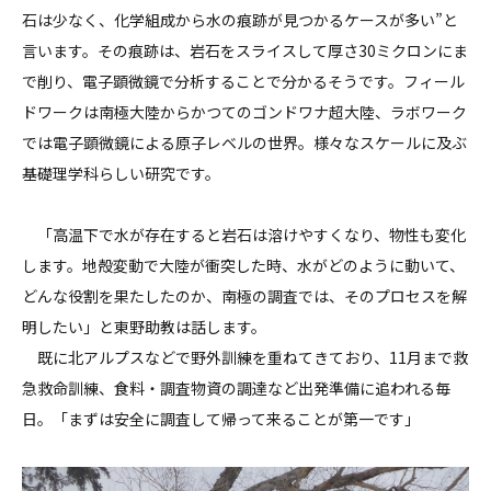
石は少なく、化学組成から水の痕跡が見つかるケースが多い”と
言います。その痕跡は、岩石をスライスして厚さ30ミクロンにま
で削り、電子顕微鏡で分析することで分かるそうです。フィール
ドワークは南極大陸からかつてのゴンドワナ超大陸、ラボワーク
では電子顕微鏡による原子レベルの世界。様々なスケールに及ぶ
基礎理学科らしい研究です。
「高温下で水が存在すると岩石は溶けやすくなり、物性も変化
します。地殻変動で大陸が衝突した時、水がどのように動いて、
どんな役割を果たしたのか、南極の調査では、そのプロセスを解
明したい」と東野助教は話します。
既に北アルプスなどで野外訓練を重ねてきており、11月まで救
急救命訓練、食料・調査物資の調達など出発準備に追われる毎
日。「まずは安全に調査して帰って来ることが第一です」