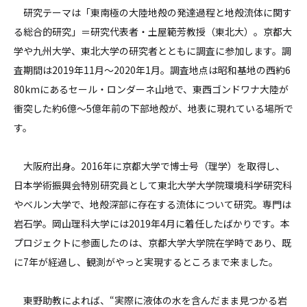
研究テーマは「東南極の大陸地殻の発達過程と地殻流体に関す
る総合的研究」＝研究代表者・土屋範芳教授（東北大）。京都大
学や九州大学、東北大学の研究者とともに調査に参加します。調
査期間は2019年11月～2020年1月。調査地点は昭和基地の西約6
80kmにあるセール・ロンダーネ山地で、東西ゴンドワナ大陸が
衝突した約6億～5億年前の下部地殻が、地表に現れている場所で
す。
大阪府出身。2016年に京都大学で博士号（理学）を取得し、
日本学術振興会特別研究員として東北大学大学院環境科学研究科
やベルン大学で、地殻深部に存在する流体について研究。専門は
岩石学。岡山理科大学には2019年4月に着任したばかりです。本
プロジェクトに参画したのは、京都大学大学院在学時であり、既
に7年が経過し、観測がやっと実現するところまで来ました。
東野助教によれば、“実際に液体の水を含んだまま見つかる岩