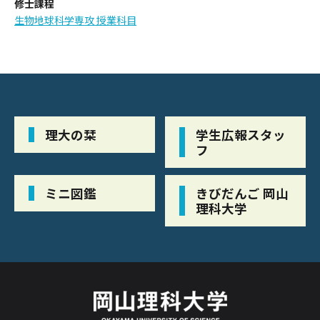
修士課程
生物地球科学専攻 授業科目
理大の栞
学生広報スタッ
フ
ミニ図鑑
きびだんご 岡山
理科大学