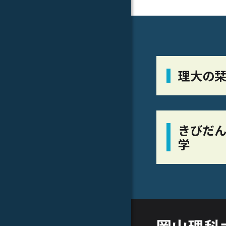
理大の
きびだん
学