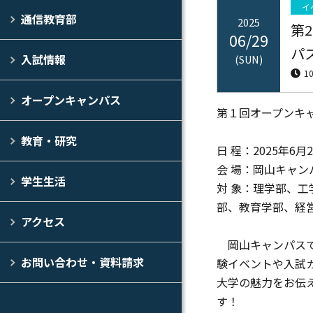
イ
通信教育部
2025
第
06/29
パ
入試情報
(SUN)
1
オープンキャンパス
第１回オープンキ
教育・研究
日 程：2025年6月
会 場：岡山キャン
学生生活
対 象：理学部、
部、教育学部、経
アクセス
岡山キャンパスで
お問い合わせ・資料請求
験イベントや入試
大学の魅力をお伝
す！