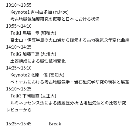
13:10～13:55
Keynote1 吉村由多加 (九州大)
考古地磁気強度研究の概要と日本における状況
13:55～14:10
Talk1 馬場 章 (昭和大)
富士山・伊豆半島の火山岩から復元する古地磁気永年変化曲線
14:10～14:25
Talk2 加藤千恵 (九州大)
土器焼成による磁性鉱物変化
14:25～15:10
Keynote2 北原 優 (高知大)
ベトナムにおける考古地磁気学・岩石磁気学研究の現状と展望
15:10～15:25
Talk3 下岡順直 (立正大)
ルミネッセンス法による熱履歴分析:古地磁気法との比較研究
レビューから
15:25～15:45 Break