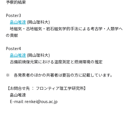
予察的結果
Poster3
畠山唯達
(岡山理科大)
地磁気・古地磁気・岩石磁気学的手法による考古学・人類学へ
の貢献
Poster4
畠山唯達
(岡山理科大)
古備前焼復元窯における温度測定と燃焼環境の推定
※ 各発表者のほかの共著者は要旨の方に記載しています。
【お問合せ先 ： フロンティア理工学研究所】
畠山唯達
E-mail: renkei@ous.ac.jp