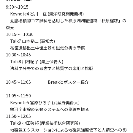
9:30～10:15
Keynote4 谷川 亘 (海洋研究開発機構)
湖底堆積物コア試料を活用した桧原湖湖底遺跡「桧原宿跡」の
復元
10:15～ 10:30
Talk7 山本裕二 (高知大)
布留遺跡出土中世土器の磁気分析の予察
10:30～10:45
Talk8 川村紀子 (海上保安大)
法科学分野での考古学と地質学の応用と挑戦
10:45～11:05 Breakとポスター紹介
11:05～11:50
Keynote5 宮原ひろ子 (武蔵野美術大)
銀河宇宙線の気候システムへの影響を探る
11:50～12:05
Talk9 小田啓邦 (産業技術総合研究所)
地磁気エクスカーションによる地磁気強度低下と人類史への影