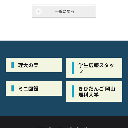
一覧に戻る
理大の栞
学生広報スタッ
フ
ミニ図鑑
きびだんご 岡山
理科大学