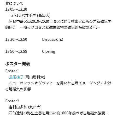
響について
12:05～12:20
Talk10 穴井千里 (高知大)
阿蘇中岳火山2019-2020年噴火に伴う噴出火山灰の岩石磁気学
的研究 ―噴火プロセスと磁性鉱物の磁気的特徴の変化―
12:20～12:50 Discussion2
12:50～12:55 Closing
ポスター発表
Poster1
長尾桂子
(岡山理科大)
ミューオンラジオグラフィーを用いた古墳イメージングにおけ
る地磁気の影響
Poster2
吉村由多加 (九州大)
石勺遺跡の弥生土器を用いた約1800年前の考古地磁気強度：