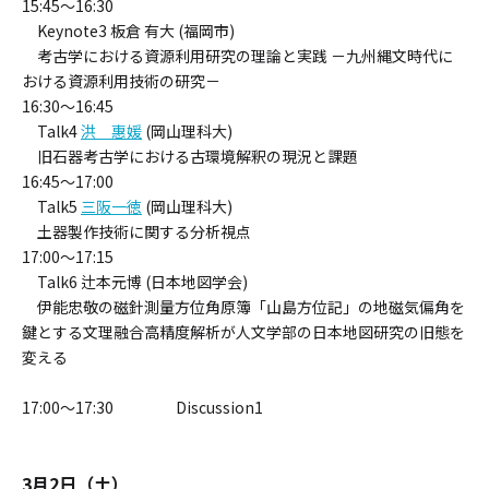
15:45～16:30
Keynote3 板倉 有大 (福岡市)
考古学における資源利用研究の理論と実践 －九州縄文時代に
おける資源利用技術の研究－
16:30～16:45
Talk4
洪 惠媛
(岡山理科大)
旧石器考古学における古環境解釈の現況と課題
16:45～17:00
Talk5
三阪一徳
(岡山理科大)
土器製作技術に関する分析視点
17:00～17:15
Talk6 辻本元博 (日本地図学会)
伊能忠敬の磁針測量方位角原簿「山島方位記」の地磁気偏角を
鍵とする文理融合高精度解析が人文学部の日本地図研究の旧態を
変える
17:00～17:30 Discussion1
3月2日（土）