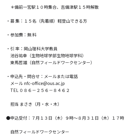
＊備前一宮駅１０時集合、吉備津駅１５時解散
・募 集：１５名（先着順）軽登山できる方
・参加費：無 料
・引 率：岡山理科大学教員
池谷祐幸（生物地球学部生物地球学科）
東馬哲雄（自然フィールドワークセンター）
・申込先・問合せ：メールまたは電話
メール nfc-office@ous.ac.jp
TEL ０８６－２５６－８４６２
担当 まさき（月・水・木）
●申込受付：７月１３日（木）９時～８月３１日（木）１７時
自然フィールドワークセンター