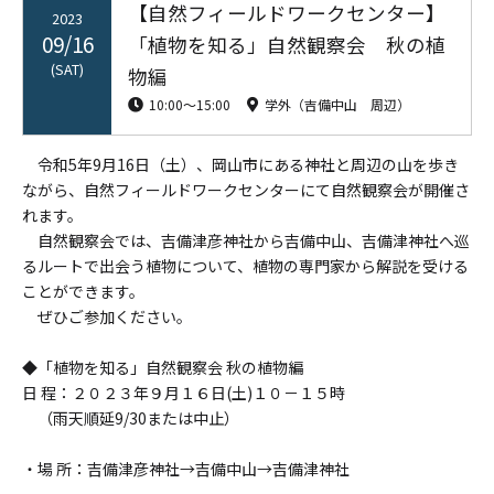
【自然フィールドワークセンター】
2023
09/16
「植物を知る」自然観察会 秋の植
(SAT)
物編
10:00〜15:00
学外（吉備中山 周辺）
令和5年9月16日（土）、岡山市にある神社と周辺の山を歩き
ながら、自然フィールドワークセンターにて自然観察会が開催さ
れます。
自然観察会では、吉備津彦神社から吉備中山、吉備津神社へ巡
るルートで出会う植物について、植物の専門家から解説を受ける
ことができます。
ぜひご参加ください。
◆「植物を知る」自然観察会 秋の植物編
日 程：２０２３年９月１６日(土)１０－１５時
（雨天順延9/30または中止）
・場 所：吉備津彦神社→吉備中山→吉備津神社