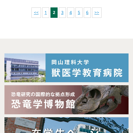
<<
1
2
3
4
5
6
>>