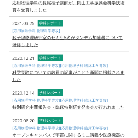
応用物理学科の長尾桂子講師が、岡山工学振興会科学技術
賞を受賞しました
2021.03.25
学科レポート
[応用物理学科 物理科学専攻]
粒子線物理研究室のゼミ生5名がタンデム加速器について
研修しました
2020.12.21
学科レポート
[応用物理学科 物理科学専攻]
[応用物理学科 臨床工学専攻]
科学実験についての教員の記事がこども新聞に掲載されま
した
2020.12.14
学科レポート
[応用物理学科 物理科学専攻]
[応用物理学科 臨床工学専攻]
特別研究中間報告会・臨床特別研究発表会が行われました
2020.08.20
学科レポート
[応用物理学科 物理科学専攻]
[応用物理学科 臨床工学専攻]
オープンキャンパスで宇宙に関するミニ講義や医療機器の