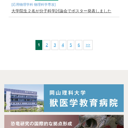
[応用物理学科 物理科学専攻]
大学院生２名が分子科学討論会でポスター発表しました
1
2
3
4
5
6
>>