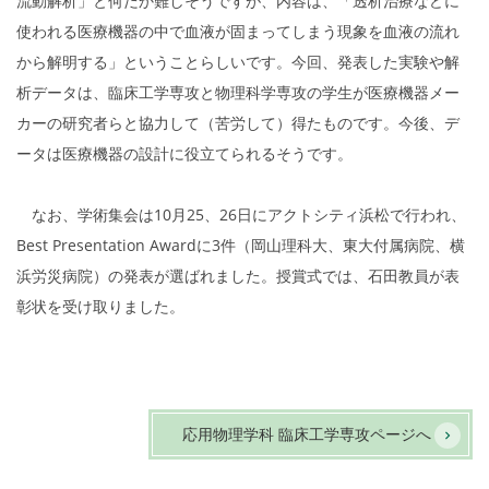
流動解
析」と何だか難しそうですが、内容は、「透析治療などに
使われる医療機器の中で血液が固まってしまう現象を血液の流れ
から解明する」ということらしいです。
今回、発表した実験や解
析データは、臨床工学専攻と物理科学専攻の学生が医療機器
メー
カーの研究者らと協力して（苦労して）得たものです。
今後、デ
ータは医療機器の設計に役立てられるそうです。
なお、学術集会は
10
月
25
、
26
日にアクトシティ浜松で行われ、
Best Presentation
Award
に
3
件（岡山理科大、東大付属病院、横
浜労災病院）の発表が選ばれました。授賞式では、石田教員が表
彰状を受け取りました。
応用物理学科 臨床工学専攻ページへ