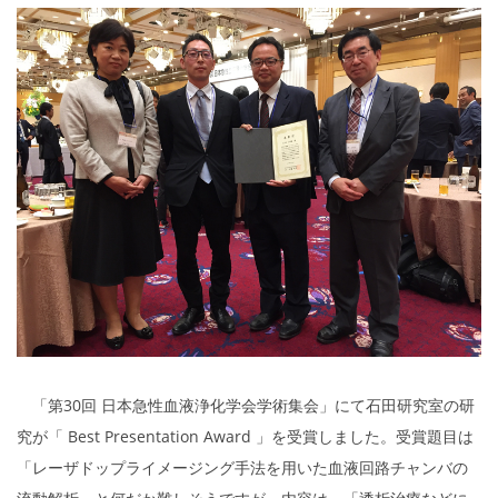
「第30
回
日本急性血液浄化学会学術集会」にて石田研究室の研
究が「
Best
Presentation Award
」を受賞しました。
受賞題目は
「レーザドップライメージング手法を用いた血液回路チャンバの