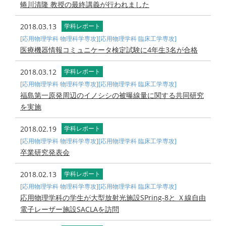
蜷川清隆 教授の最終講義が行われました
2018.03.13
学科レポート
[応用物理学科 物理科学専攻]
[応用物理学科 臨床工学専攻]
医療機器情報コミュニケータ検定試験に4年生3名が合格
2018.03.12
学科レポート
[応用物理学科 物理科学専攻]
[応用物理学科 臨床工学専攻]
福島第一原発周辺のイノシシの被曝線量に関する共同研究
を実施
2018.02.19
学科レポート
[応用物理学科 物理科学専攻]
[応用物理学科 臨床工学専攻]
卒業研究発表会
2018.02.13
学科レポート
[応用物理学科 物理科学専攻]
[応用物理学科 臨床工学専攻]
応用物理学科の学生が大型放射光施設SPring-8と Ｘ線自由
電子レーザー施設SACLAを訪問