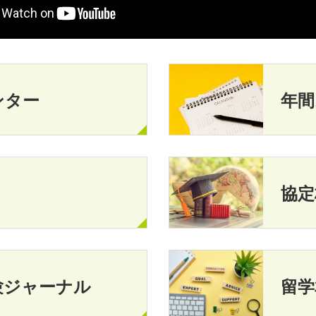
ンター
年間
協定
験ジャーナル
留学