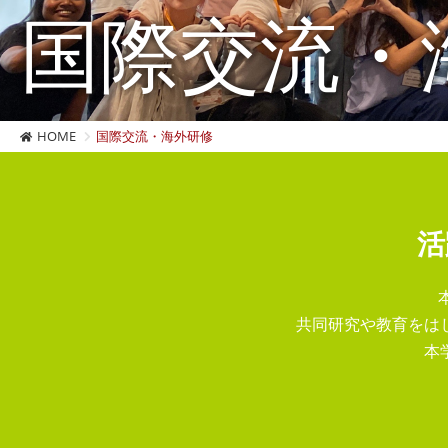
国際交流・
HOME
国際交流・海外研修
活
共同研究や教育をは
本