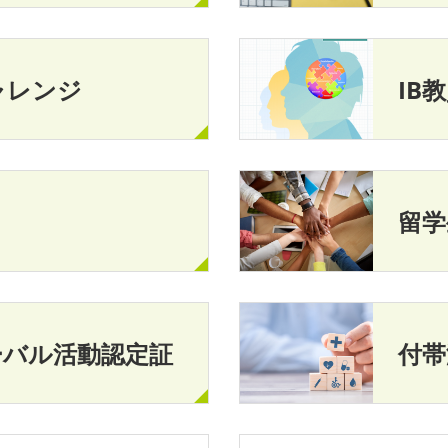
ャレンジ
IB
留学
ーバル活動認定証
付帯