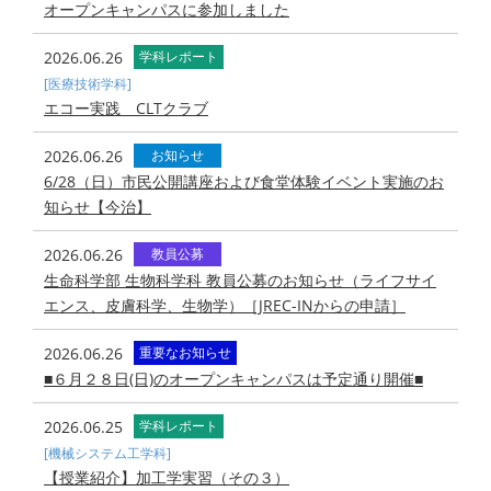
​オープンキャンパスに参加しました
2026.06.26
学科レポート
[医療技術学科]
エコー実践 CLTクラブ
2026.06.26
お知らせ
6/28（日）市民公開講座および食堂体験イベント実施のお
知らせ【今治】
2026.06.26
教員公募
生命科学部 生物科学科 教員公募のお知らせ（ライフサイ
エンス、皮膚科学、生物学）［JREC-INからの申請］
2026.06.26
重要なお知らせ
■６月２８日(日)のオープンキャンパスは予定通り開催■
2026.06.25
学科レポート
[機械システム工学科]
【授業紹介】加工学実習（その３）