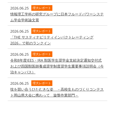
2026.06.25
理大レポート
情報理工学科の研究グループに日本フルードパワーシステ
ム学会学術論文賞
2026.06.25
理大レポート
「THE サスティナビリティインパクトレーティング
2026」で初のランクイン
2026.06.25
理大レポート
令和8年度JEES・JRA 獣医学生奨学金支給決定通知交付式
および四国獣医師養成奨学制度奨学生重要事項説明会（今
治キャンパス）
2026.06.25
理大レポート
技を競い合うひたむきな姿 －高校生ものづくりコンテス
ト岡山県大会に携わって 旋盤作業部門－