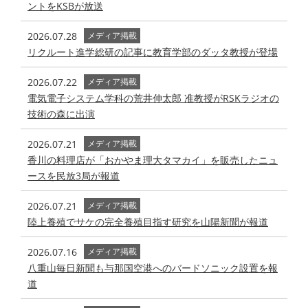
ントをKSBが放送
2026.07.28
メディア掲載
リクルート進学総研の記事に教育学部のダッタ教授が登場
2026.07.22
メディア掲載
電気電子システム学科の荒井伸太郎 准教授がRSKラジオの
技術の森に出演
2026.07.21
メディア掲載
香川の料理店が「おかやま理大タマカイ」を販売したニュ
ースを民放3局が報道
2026.07.21
メディア掲載
陸上養殖でサケの完全養殖目指す研究を山陽新聞が報道
2026.07.16
メディア掲載
八重山毎日新聞も与那国空港へのバードソニック設置を報
道