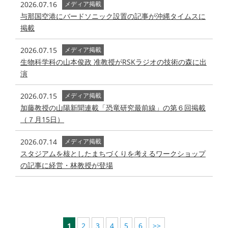
2026.07.16
メディア掲載
与那国空港にバードソニック設置の記事が沖縄タイムスに
掲載
2026.07.15
メディア掲載
生物科学科の山本俊政 准教授がRSKラジオの技術の森に出
演
2026.07.15
メディア掲載
加藤教授の山陽新聞連載「恐竜研究最前線」の第６回掲載
（７月15日）
2026.07.14
メディア掲載
スタジアムを核としたまちづくりを考えるワークショップ
の記事に経営・林教授が登場
1
2
3
4
5
6
>>