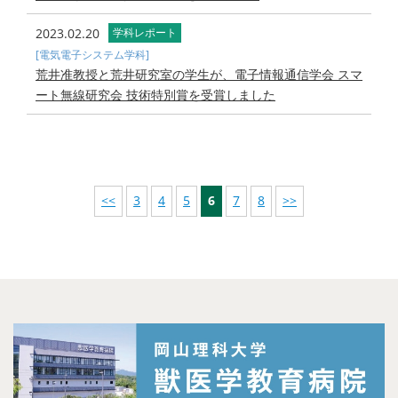
2023.02.20
学科レポート
[電気電子システム学科]
荒井准教授と荒井研究室の学生が、電子情報通信学会 スマ
ート無線研究会 技術特別賞を受賞しました
<<
3
4
5
6
7
8
>>