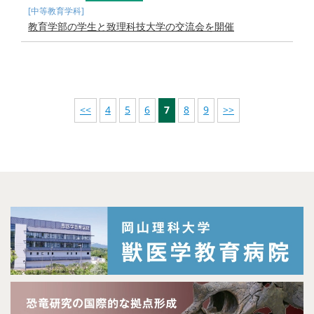
[中等教育学科]
教育学部の学生と致理科技大学の交流会を開催
<<
4
5
6
7
8
9
>>