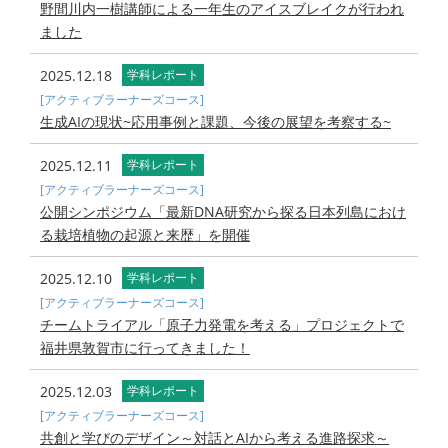
野間川内一樹講師による一年生のアイスブレイクが行われ
ました
2025.12.18
学科レポート
[アクティブラーナーズコース]
生成AIの現状~応用事例と課題、今後の展望を考察する~
2025.12.11
学科レポート
[アクティブラーナーズコース]
公開シンポジウム「最新DNA研究から探る日本列島におけ
る栽培植物の起源と来歴」を開催
2025.12.10
学科レポート
[アクティブラーナーズコース]
チームトライアル「原子力発電を考える」プロジェクトで
福井県敦賀市に行ってきました！
2025.12.03
学科レポート
[アクティブラーナーズコース]
共創と学びのデザイン～対話とAIから考える進路探求～