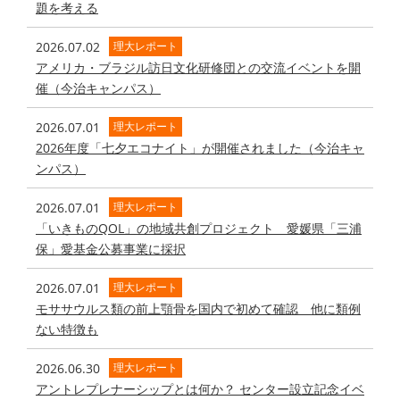
題を考える
2026.07.02
理大レポート
アメリカ・ブラジル訪日文化研修団との交流イベントを開
催（今治キャンパス）
2026.07.01
理大レポート
2026年度「七夕エコナイト」が開催されました（今治キャ
ンパス）
2026.07.01
理大レポート
「いきものQOL」の地域共創プロジェクト 愛媛県「三浦
保」愛基金公募事業に採択
2026.07.01
理大レポート
モササウルス類の前上顎骨を国内で初めて確認 他に類例
ない特徴も
2026.06.30
理大レポート
アントレプレナーシップとは何か？ センター設立記念イベ