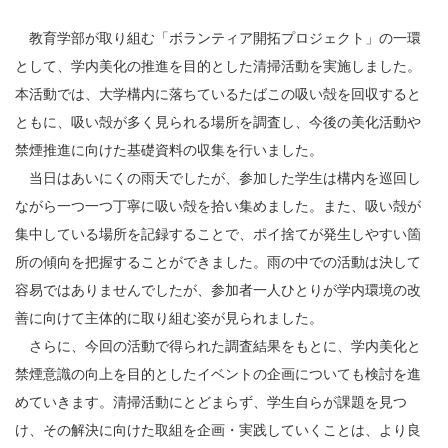
教育学部が取り組む「ボランティア開拓プロジェクト」の一環
として、学内美化の推進を目的とした清掃活動を実施しました。
本活動では、大学構内に落ちているたばこの吸い殻を回収すると
ともに、吸い殻が多く見られる場所を調査し、今後の美化活動や
禁煙推進に向けた基礎資料の収集を行いました。
当日はあいにくの雨天でしたが、参加した学生は構内を巡回し
ながら一つ一つ丁寧に吸い殻を拾い集めました。また、吸い殻が
集中している場所を記録することで、ポイ捨てが発生しやすい箇
所の傾向を把握することができました。雨の中での活動は決して
容易ではありませんでしたが、参加者一人ひとりが学内環境の改
善に向けて主体的に取り組む姿が見られました。
さらに、今回の活動で得られた調査結果をもとに、学内美化と
禁煙意識の向上を目的としたイベントの企画についても検討を進
めていきます。清掃活動にとどまらず、学生自らが課題を見つ
け、その解決に向けた取組を企画・実践していくことは、より良