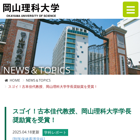
NEWS＆TOPICS
HOME
NEWS＆TOPICS
​スゴイ！古本佳代教授、岡山理科大学学長奨励賞を受賞！
​スゴイ！古本佳代教授、岡山理科大学学長
奨励賞を受賞！
2025.04.18更新
学科レポート
[獣医保健看護学科]