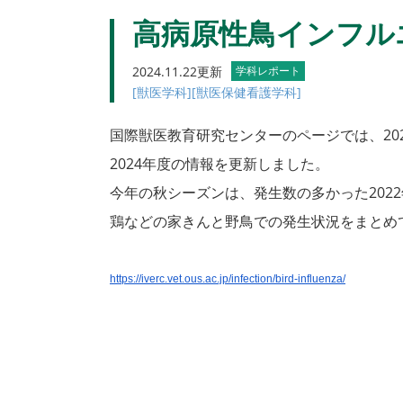
高病原性鳥インフル
2024.11.22更新
学科レポート
[獣医学科]
[獣医保健看護学科]
国際獣医教育研究センターのページでは、20
2024年度の情報を更新しました。
今年の秋シーズンは、
発生数の多かった202
鶏などの家きんと野鳥での発生状況をまとめ
https://iverc.vet.ous.ac.jp/
infection/bird-influenza/