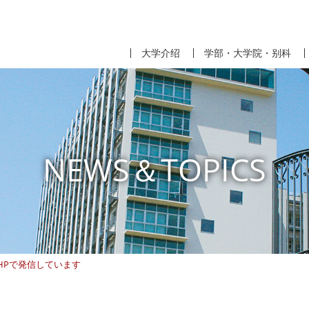
大学介绍
学部・大学院・别科
NEWS＆TOPICS
HPで発信しています