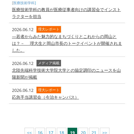
[医療技術学科]
医療技術学科の教員が医療従事者向けの講習会でインスト
ラクターを担当
2026.06.12
理大レポート
―若者からみた魅力的なまちづくりとこれからの岡山と
は？－ 理大生と岡山市長のトークイベントが開催されま
した。
2026.06.12
メディア掲載
北陸先端科学技術大学院大学との協定調印のニュースを山
陽新聞が掲載
2026.06.12
理大レポート
応急手当講習会（今治キャンパス）
<<
16
17
18
19
20
21
>>