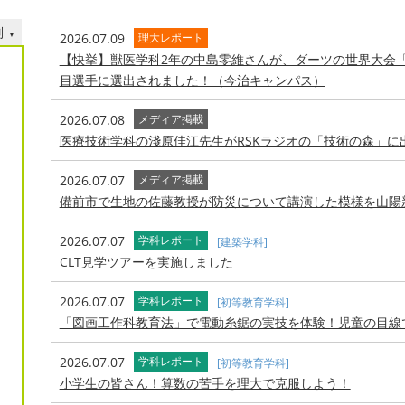
別
2026.07.09
理大レポート
【快挙】獣医学科2年の中島零維さんが、ダーツの世界大会「THE WOR
目選手に選出されました！（今治キャンパス）
2026.07.08
メディア掲載
医療技術学科の淺原佳江先生がRSKラジオの「技術の森」に
2026.07.07
メディア掲載
備前市で生地の佐藤教授が防災について講演した模様を山陽
2026.07.07
学科レポート
[建築学科]
CLT見学ツアーを実施しました
2026.07.07
学科レポート
[初等教育学科]
「図画工作科教育法」で電動糸鋸の実技を体験！児童の目線
2026.07.07
学科レポート
[初等教育学科]
小学生の皆さん！算数の苦手を理大で克服しよう！