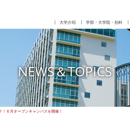
大学介绍
学部・大学院・别科
NEWS＆TOPICS
？！６月オープンキャンパスを開催！