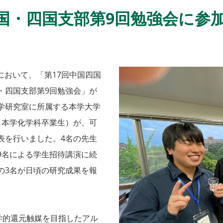
国・四国支部第9回勉強会に参
スにおいて、「第17回中国四国
・四国支部第9回勉強会」が
学研究室に所属する本学大学
も本学化学科卒業生）が、可
表を行いました。4名の先生
9名による学生招待講演に続
の3名が日頃の研究成果を報
化学的還元触媒を目指したアル