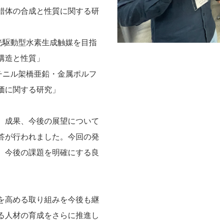
錯体の合成と性質に関する研
視光駆動型水素生成触媒を目指
構造と性質」
エチニル架橋亜鉛・金属ポルフ
価に関する研究」
、成果、今後の展望について
答が行われました。今回の発
、今後の課題を明確にする良
を高める取り組みを今後も継
る人材の育成をさらに推進し