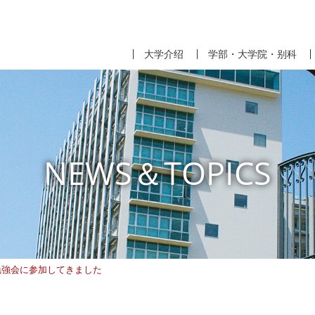
大学介绍
学部・大学院・别科
NEWS＆TOPICS
勉強会に参加してきました