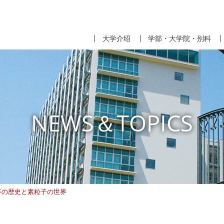
大学介绍
学部・大学院・别科
NEWS＆TOPICS
年の歴史と素粒子の世界