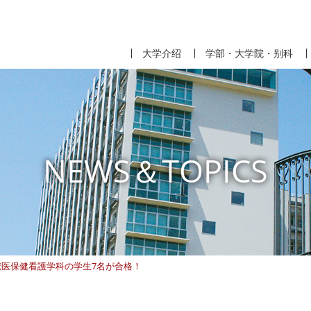
大学介绍
学部・大学院・别科
NEWS＆TOPICS
獣医保健看護学科の学生7名が合格！