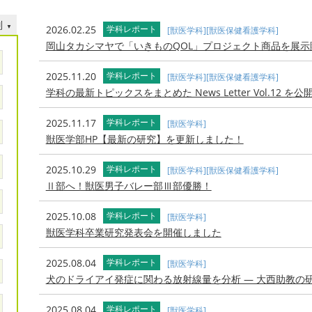
別
2026.02.25
学科レポート
[獣医学科]
[獣医保健看護学科]
岡山タカシマヤで「いきものQOL」プロジェクト商品を展示
2025.11.20
学科レポート
[獣医学科]
[獣医保健看護学科]
学科の最新トピックスをまとめた News Letter Vol.12 を公
2025.11.17
学科レポート
[獣医学科]
獣医学部HP【最新の研究】を更新しました！
2025.10.29
学科レポート
[獣医学科]
[獣医保健看護学科]
Ⅱ部へ！獣医男子バレー部Ⅲ部優勝！
2025.10.08
学科レポート
[獣医学科]
獣医学科卒業研究発表会を開催しました
2025.08.04
学科レポート
[獣医学科]
犬のドライアイ発症に関わる放射線量を分析 — 大西助教の
2025.08.04
学科レポート
[獣医学科]