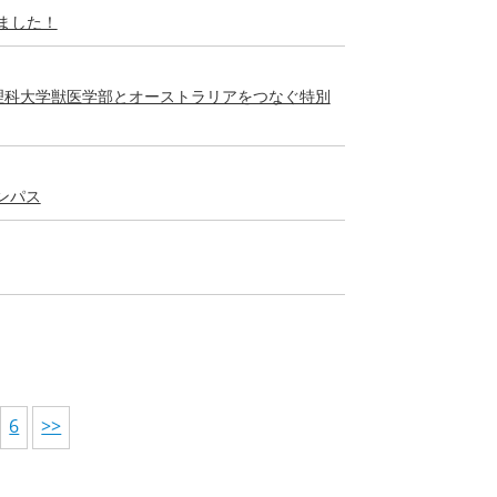
ました！
理科大学獣医学部とオーストラリアをつなぐ特別
ンパス
6
>>