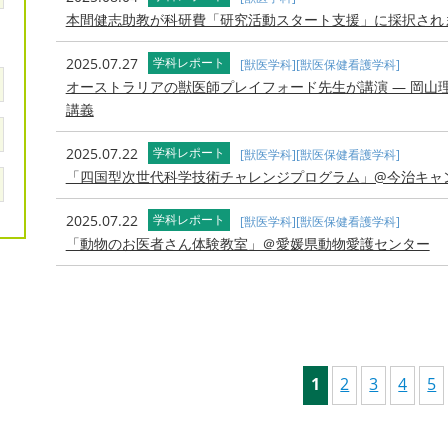
本間健志助教が科研費「研究活動スタート支援」に採択され
2025.07.27
学科レポート
[獣医学科]
[獣医保健看護学科]
オーストラリアの獣医師プレイフォード先生が講演 — 岡山
講義
2025.07.22
学科レポート
[獣医学科]
[獣医保健看護学科]
「四国型次世代科学技術チャレンジプログラム」@今治キャ
2025.07.22
学科レポート
[獣医学科]
[獣医保健看護学科]
「動物のお医者さん体験教室」＠愛媛県動物愛護センター
1
2
3
4
5