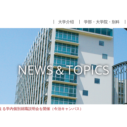
大学介绍
学部・大学院・别科
NEWS＆TOPICS
よる学内個別就職説明会を開催（今治キャンパス）