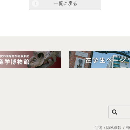
一覧に戻る
问询
隐私条款
网