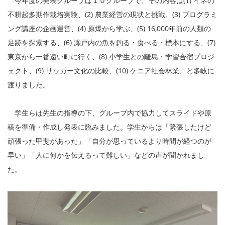
今年度の発表グループは１０グループで、その内容は(1) イネの
不耕起多期作栽培実験、(2) 農業経営の現状と挑戦、(3) プログラミ
ング講座の企画運営、(4) 原爆から学ぶ、(5) 16,000年前の人類の
足跡を探索する、(6) 瀬戸内の魚を釣る・食べる・標本にする、(7)
東京から一番遠い町に行く、(8) 小学生との離島・学習合宿プロジ
ェクト、(9) サッカー文化の比較、(10) ケニア社会林業、と多岐に
渡りました。
学生らは先生の指導の下、グループ内で協力してスライドや原
稿を準備・作成し発表に臨みました。学生からは「緊張したけど
頑張った甲斐があった」「自分が思っているより時間が経つのが
早い」「人に何かを伝えるって難しい」などの声が聞かれまし
た。