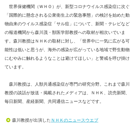
世界保健機関（ＷＨＯ）が、新型コロナウイルス感染症に次ぐ
「国際的に懸念される公衆衛生上の緊急事態」の検討を始めた動
物由来のウイルス感染症「サル痘」について、新聞・テレビなど
の報道機関から森川茂・獣医学部教授への取材が相次いでいま
す。森川教授はＮＨＫの取材に対し、「世界中に一気に広がる可
能性は低いと思うが、海外の感染が広がっている地域で野生動物
にむやみに触れるようなことは避けてほしい」と警戒を呼び掛け
ています。
森川教授は、人獣共通感染症が専門の研究分野。これまで森川
教授の談話が放送・掲載されたメディアは、ＮＨＫ、読売新聞、
毎日新聞、産経新聞、共同通信ニュースなどです。
森川教授が出演した
ＮＨＫのニュースウエブ