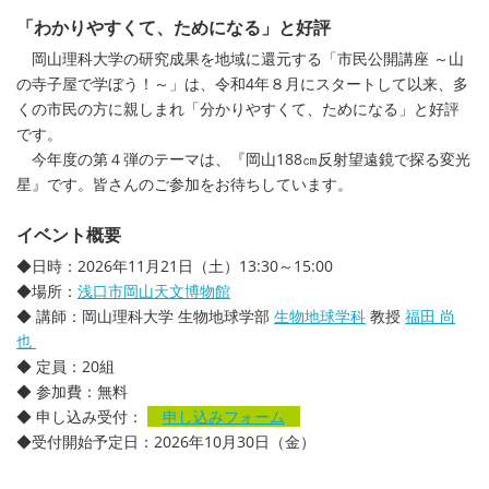
「わかりやすくて、ためになる」と好評
岡山理科大学の研究成果を地域に還元する「市民公開講座 ～山
の寺子屋で学ぼう！～」は、令和4年８月にスタートして以来、多
くの市民の方に親しまれ「分かりやすくて、ためになる」と好評
です。
今年度の第４弾のテーマは、『岡山188㎝反射望遠鏡で探る変光
星』です。皆さんのご参加をお待ちしています。
イベント概要
◆日時：2026年11月21日（土）13:30～15:00
◆場所：
浅口市岡山天文博物館
◆ 講師：岡山理科大学 生物地球学部
生物地球学科
教授
福田 尚
也
◆ 定員：20組
◆ 参加費：無料
◆ 申し込み受付：
申し込みフォーム
◆受付開始予定日：2026年10月30日（金）