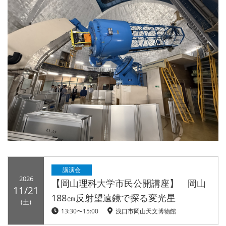
講演会
2026
【岡山理科大学市民公開講座】 岡山
11/21
188㎝反射望遠鏡で探る変光星
(土)
13:30〜15:00
浅口市岡山天文博物館