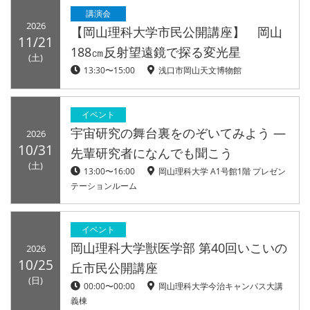
講演会
2026
【岡山理科大学市民公開講座】 岡山
11/21
188㎝反射望遠鏡で探る変光星
(土)
13:30〜15:00
浅口市岡山天文博物館
イベント
宇宙研究の舞台裏をのぞいてみよう ―
2026
10/31
先輩研究者になんでも聞こう
(土)
13:00〜16:00
岡山理科大学 A1号館1階 プレゼン
テーションルーム
イベント
岡山理科大学獣医学部 第40回いこいの
2026
10/25
丘市民公開講座
(日)
00:00〜00:00
岡山理科大学今治キャンパス大講
義棟