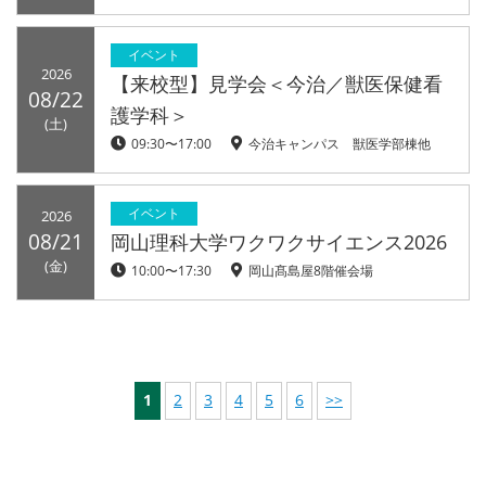
イベント
2026
【来校型】見学会＜今治／獣医保健看
08/22
護学科＞
(土)
09:30〜17:00
今治キャンパス 獣医学部棟他
イベント
2026
08/21
岡山理科大学ワクワクサイエンス2026
(金)
10:00〜17:30
岡山髙島屋8階催会場
1
2
3
4
5
6
>>