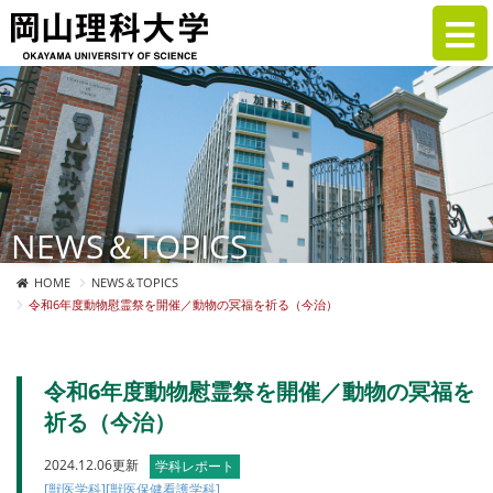
NEWS＆TOPICS
HOME
NEWS＆TOPICS
令和6年度動物慰霊祭を開催／動物の冥福を祈る（今治）
令和6年度動物慰霊祭を開催／動物の冥福を
祈る（今治）
2024.12.06更新
学科レポート
[獣医学科]
[獣医保健看護学科]