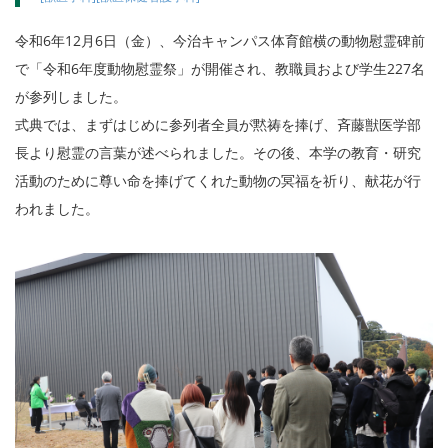
令和6年12月6日（金）、今治キャンパス体育館横の動物慰霊碑前
で「令和6年度動物慰霊祭」が開催され、教職員および学生227名
が参列しました。
式典では、まずはじめに参列者全員が黙祷を捧げ、
斉藤獣医学部
長より慰霊の言葉が述べられました。その後、
本学の教育・研究
活動のために尊い命を捧げてくれた動物の冥福を祈り、献花が行
われました。