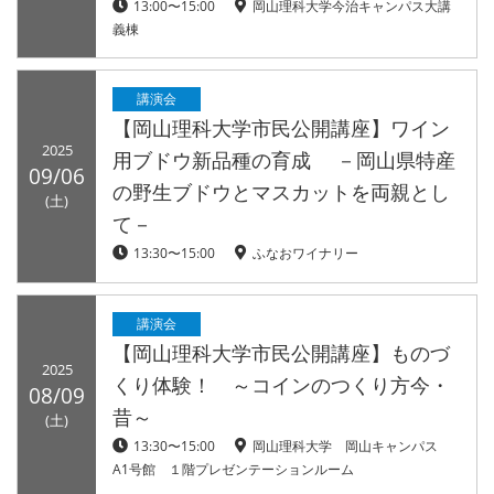
13:00〜15:00
岡山理科大学今治キャンパス大講
義棟
講演会
【岡山理科大学市民公開講座】ワイン
2025
用ブドウ新品種の育成 －岡山県特産
09/06
の野生ブドウとマスカットを両親とし
(土)
て－
13:30〜15:00
ふなおワイナリー
講演会
【岡山理科大学市民公開講座】ものづ
2025
くり体験！ ～コインのつくり方今・
08/09
昔～
(土)
13:30〜15:00
岡山理科大学 岡山キャンパス
A1号館 １階プレゼンテーションルーム