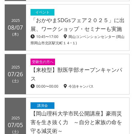
イベント
「おかやまSDGsフェア２０２５」に出
2025
08/07
展、ワークショップ・セミナーも実施
(木)
10:45〜17:00
岡山コンベンションセンター (岡山
県岡山市北区駅元町１４−１)
受験生の方へ
2025
【来校型】獣医学部オープンキャンパ
07/26
ス
(土)
00:00〜00:00
今治キャンパス
講演会
【岡山理科大学市民公開講座】豪雨災
2025
害を生き抜く力 ～自分と家族の命を
07/05
守る減災術～
(土)